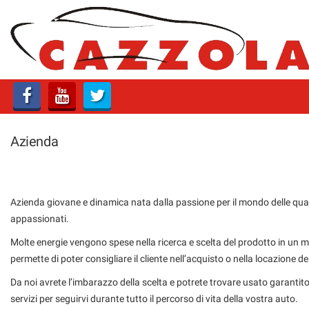
HOME
PROFILO
LISTA VEICOLI
Azienda
SERVIZI
OFFICINA E CARROZZERIA
Azienda giovane e dinamica nata dalla passione per il mondo delle quat
GARANZIA 12 MESI
appassionati.
FINANZIAMENTI
Molte energie vengono spese nella ricerca e scelta del prodotto in un m
permette di poter consigliare il cliente nell’acquisto o nella locazione del
CONSEGNA IMEDDIATA
Da noi avrete l’imbarazzo della scelta e potrete trovare usato garantit
PREPARAZIONE VETTURE
servizi per seguirvi durante tutto il percorso di vita della vostra auto.