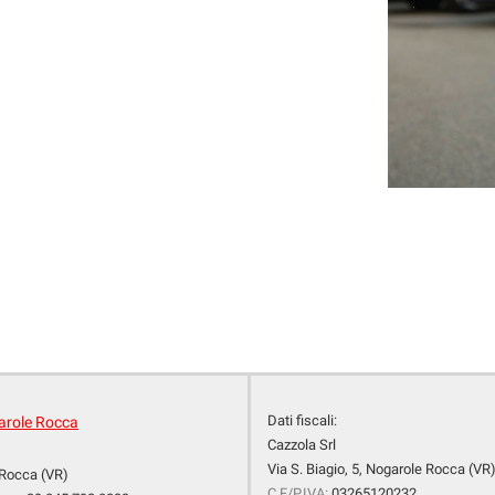
Dati fiscali:
arole Rocca
Cazzola Srl
Via S. Biagio, 5, Nogarole Rocca (VR
Rocca (VR)
C.F/P.IVA:
03265120232