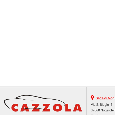
RICEVIMENTO CLIENTI
ACQUISTIAMO USATO
ASSISTENZA
CONTATTI
Sede di Nog
Via S. Biagio, 5
37060 Nogarole 