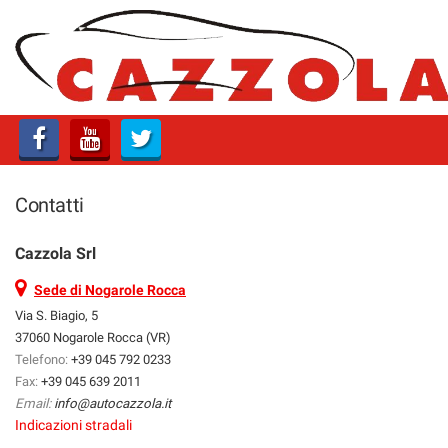
HOME
PROFILO
LISTA VEICOLI
Contatti
SERVIZI
Cazzola Srl
OFFICINA E CARROZZERIA
Sede di Nogarole Rocca
GARANZIA 12 MESI
Via S. Biagio, 5
FINANZIAMENTI
37060 Nogarole Rocca (VR)
Telefono:
+39 045 792 0233
CONSEGNA IMEDDIATA
Fax:
+39 045 639 2011
Email:
info@autocazzola.it
PREPARAZIONE VETTURE
Indicazioni stradali