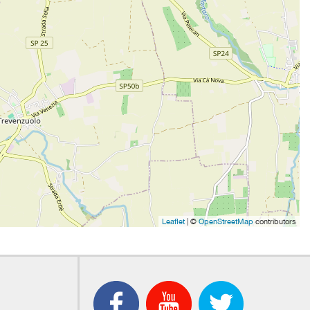
Leaflet
| ©
OpenStreetMap
contributors