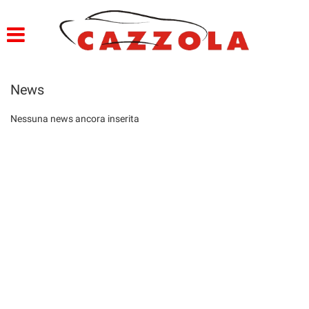
HOME
PROFILO
News
LISTA VEICOLI
Nessuna news ancora inserita
SERVIZI
OFFICINA E CARROZZERIA
GARANZIA 12 MESI
FINANZIAMENTI
CONSEGNA IMEDDIATA
PREPARAZIONE VETTURE