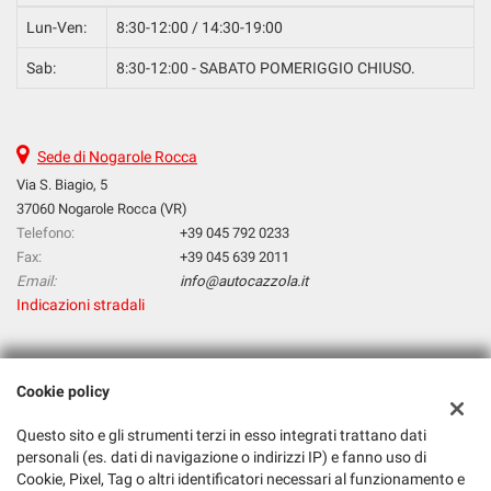
Lun-Ven:
8:30-12:00 / 14:30-19:00
Sab:
8:30-12:00 - SABATO POMERIGGIO CHIUSO.
Sede di Nogarole Rocca
Via S. Biagio, 5
37060 Nogarole Rocca (VR)
Telefono:
+39 045 792 0233
Fax:
+39 045 639 2011
Email:
info@autocazzola.it
Indicazioni stradali
Dati fiscali:
Cookie policy
Cazzola Srl
Via S. Biagio, 5, Nogarole Rocca (VR)
Questo sito e gli strumenti terzi in esso integrati trattano dati
C.F/P.IVA:
03265120232
personali (es. dati di navigazione o indirizzi IP) e fanno uso di
Registro delle imprese:
VR
Cookie, Pixel, Tag o altri identificatori necessari al funzionamento e