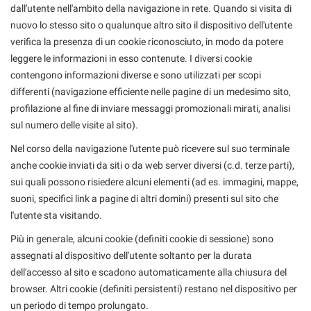
RICEVIMENTO CLIENTI
dall'utente nell'ambito della navigazione in rete. Quando si visita di
nuovo lo stesso sito o qualunque altro sito il dispositivo dell'utente
verifica la presenza di un cookie riconosciuto, in modo da potere
ACQUISTIAMO USATO
leggere le informazioni in esso contenute. I diversi cookie
contengono informazioni diverse e sono utilizzati per scopi
ASSISTENZA
differenti (navigazione efficiente nelle pagine di un medesimo sito,
profilazione al fine di inviare messaggi promozionali mirati, analisi
sul numero delle visite al sito).
CONTATTI
Nel corso della navigazione l'utente può ricevere sul suo terminale
anche cookie inviati da siti o da web server diversi (c.d. terze parti),
sui quali possono risiedere alcuni elementi (ad es. immagini, mappe,
suoni, specifici link a pagine di altri domini) presenti sul sito che
l'utente sta visitando.
Più in generale, alcuni cookie (definiti cookie di sessione) sono
assegnati al dispositivo dell'utente soltanto per la durata
dell'accesso al sito e scadono automaticamente alla chiusura del
browser. Altri cookie (definiti persistenti) restano nel dispositivo per
un periodo di tempo prolungato.