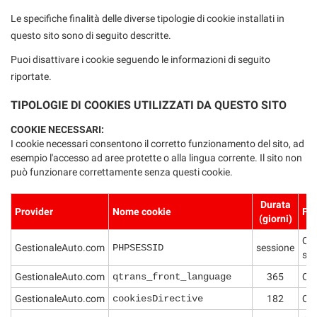
Le specifiche finalità delle diverse tipologie di cookie installati in
questo sito sono di seguito descritte.
Puoi disattivare i cookie seguendo le informazioni di seguito
riportate.
TIPOLOGIE DI COOKIES UTILIZZATI DA QUESTO SITO
COOKIE NECESSARI:
I cookie necessari consentono il corretto funzionamento del sito, ad
esempio l'accesso ad aree protette o alla lingua corrente. Il sito non
può funzionare correttamente senza questi cookie.
Durata
Provider
Nome cookie
Fin
(giorni)
Que
GestionaleAuto.com
PHPSESSID
sessione
sco
GestionaleAuto.com
qtrans_front_language
365
Que
GestionaleAuto.com
cookiesDirective
182
Que