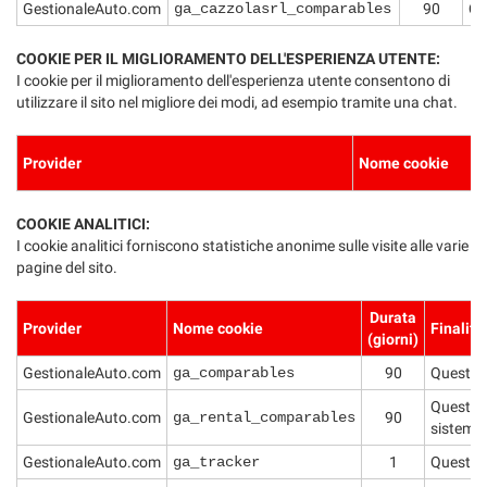
GestionaleAuto.com
ga_cazzolasrl_comparables
90
Qu
COOKIE PER IL MIGLIORAMENTO DELL'ESPERIENZA UTENTE:
I cookie per il miglioramento dell'esperienza utente consentono di
utilizzare il sito nel migliore dei modi, ad esempio tramite una chat.
Provider
Nome cookie
COOKIE ANALITICI:
I cookie analitici forniscono statistiche anonime sulle visite alle varie
pagine del sito.
Durata
Provider
Nome cookie
Finalità
(giorni)
GestionaleAuto.com
ga_comparables
90
Questo c
Questo c
GestionaleAuto.com
ga_rental_comparables
90
sistema 
GestionaleAuto.com
ga_tracker
1
Questo co