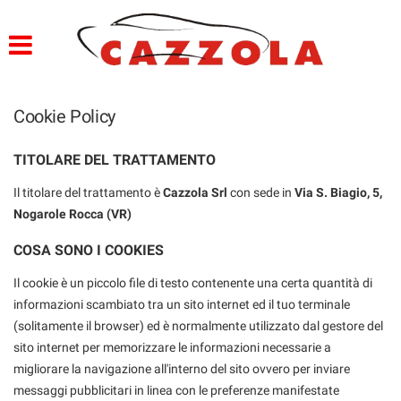
HOME
PROFILO
Cookie Policy
LISTA VEICOLI
TITOLARE DEL TRATTAMENTO
SERVIZI
Il titolare del trattamento è
Cazzola Srl
con sede in
Via S. Biagio, 5,
Nogarole Rocca (VR)
OFFICINA E CARROZZERIA
COSA SONO I COOKIES
GARANZIA 12 MESI
Il cookie è un piccolo file di testo contenente una certa quantità di
FINANZIAMENTI
informazioni scambiato tra un sito internet ed il tuo terminale
(solitamente il browser) ed è normalmente utilizzato dal gestore del
CONSEGNA IMEDDIATA
sito internet per memorizzare le informazioni necessarie a
migliorare la navigazione all'interno del sito ovvero per inviare
PREPARAZIONE VETTURE
messaggi pubblicitari in linea con le preferenze manifestate