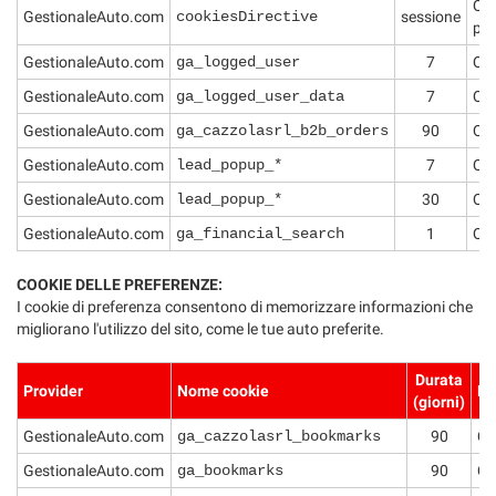
Que
GestionaleAuto.com
cookiesDirective
sessione
pol
GestionaleAuto.com
ga_logged_user
7
Que
GestionaleAuto.com
ga_logged_user_data
7
Que
GestionaleAuto.com
ga_cazzolasrl_b2b_orders
90
Que
GestionaleAuto.com
lead_popup_*
7
Que
GestionaleAuto.com
lead_popup_*
30
Que
GestionaleAuto.com
ga_financial_search
1
Que
COOKIE DELLE PREFERENZE:
I cookie di preferenza consentono di memorizzare informazioni che
migliorano l'utilizzo del sito, come le tue auto preferite.
Durata
Provider
Nome cookie
Fi
(giorni)
GestionaleAuto.com
ga_cazzolasrl_bookmarks
90
Qu
GestionaleAuto.com
ga_bookmarks
90
Qu