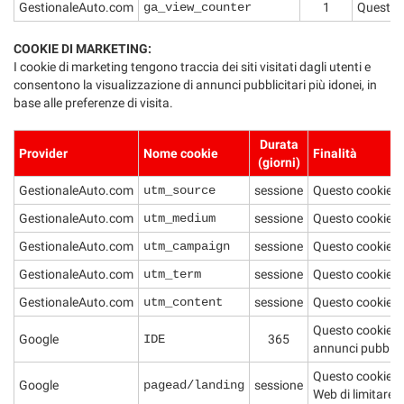
GestionaleAuto.com
ga_view_counter
1
Questo c
COOKIE DI MARKETING:
I cookie di marketing tengono traccia dei siti visitati dagli utenti e
consentono la visualizzazione di annunci pubblicitari più idonei, in
base alle preferenze di visita.
Durata
Provider
Nome cookie
Finalità
(giorni)
GestionaleAuto.com
utm_source
sessione
Questo cookie de
GestionaleAuto.com
utm_medium
sessione
Questo cookie de
GestionaleAuto.com
utm_campaign
sessione
Questo cookie de
GestionaleAuto.com
utm_term
sessione
Questo cookie de
GestionaleAuto.com
utm_content
sessione
Questo cookie de
Questo cookie vie
Google
IDE
365
annunci pubblicit
Questo cookie rac
Google
pagead/landing
sessione
Web di limitare i