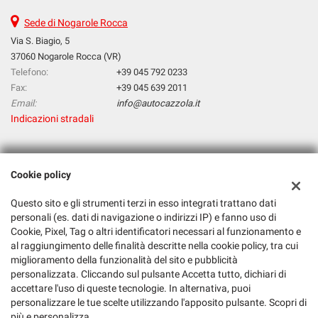
Sede di Nogarole Rocca
Via S. Biagio, 5
37060 Nogarole Rocca (VR)
Telefono:
+39 045 792 0233
Fax:
+39 045 639 2011
Email:
info@autocazzola.it
Indicazioni stradali
Dati fiscali:
Cookie policy
Cazzola Srl
Via S. Biagio, 5, Nogarole Rocca (VR)
Questo sito e gli strumenti terzi in esso integrati trattano dati
C.F/P.IVA:
03265120232
personali (es. dati di navigazione o indirizzi IP) e fanno uso di
Registro delle imprese:
VR
Cookie, Pixel, Tag o altri identificatori necessari al funzionamento e
al raggiungimento delle finalità descritte nella cookie policy, tra cui
miglioramento della funzionalità del sito e pubblicità
personalizzata. Cliccando sul pulsante Accetta tutto, dichiari di
accettare l'uso di queste tecnologie. In alternativa, puoi
personalizzare le tue scelte utilizzando l'apposito pulsante. Scopri di
più e personalizza.