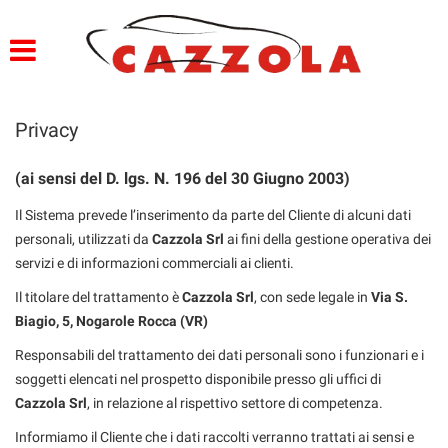
HOME
PROFILO
Privacy
LISTA VEICOLI
(ai sensi del D. lgs. N. 196 del 30 Giugno 2003)
SERVIZI
Il Sistema prevede l’inserimento da parte del Cliente di alcuni dati
personali, utilizzati da
Cazzola Srl
ai fini della gestione operativa dei
OFFICINA E CARROZZERIA
servizi e di informazioni commerciali ai clienti.
Il titolare del trattamento è
GARANZIA 12 MESI
Cazzola Srl
, con sede legale in
Via S.
Biagio, 5, Nogarole Rocca (VR)
FINANZIAMENTI
Responsabili del trattamento dei dati personali sono i funzionari e i
CONSEGNA IMEDDIATA
soggetti elencati nel prospetto disponibile presso gli uffici di
Cazzola Srl
, in relazione al rispettivo settore di competenza.
PREPARAZIONE VETTURE
Informiamo il Cliente che i dati raccolti verranno trattati ai sensi e