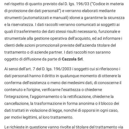
RICEVIMENTO CLIENTI
nel rispetto di quanto previsto dal D. lgs. 196/03 (“Codice in materia
di protezione dei dati personali”) e verranno elaborati mediante
strumenti (automatizzati e manuali) idonei a garantirne la sicurezza
ACQUISTIAMO USATO
e la riservatezza. I dati raccolti verranno comunicati ai soggetti ai
quali il trasferimento dei dati stessi risulti necessario, funzionale e
ASSISTENZA
strumentale alla gestione operativa dell’acquisto, ed ad informare i
clienti delle azioni promozionali previste dell’azienda titolare del
trattamento o di aziende partner. I dati raccolti non saranno
CONTATTI
oggetto di diffusione da parte di
Cazzola Srl
.
Ai sensi dell’art. 7 del D. lgs. 196/2003 i soggetti cui si riferiscono i
dati personali hanno il diritto in qualunque momento di ottenere la
conferma dell’esistenza o meno dei medesimi dati, di conoscerne il
contenuto e l’origine, verificarne l’esattezza o chiederne
l’integrazione, l’aggiornamento o la rettificazione, chiederne la
cancellazione, la trasformazione in forma anonima o il blocco dei
dati trattati in violazione di legge, nonché di opporsi in ogni caso,
per motivi legittimi, al loro trattamento.
Le richieste in questione vanno rivolte al titolare del trattamento via