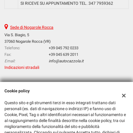
SI RICEVE SU APPUNTAMENTO TEL. 347 7959362
Sede di Nogarole Rocca
Via S. Biagio, 5
37060 Nogarole Rocca (VR)
Telefono:
+39 045 792 0233
Fax:
+39 045 639 2011
Email:
info@autocazzola.it
Indicazioni stradali
Dati fiscali:
Cookie policy
Cazzola Srl
Via S. Biagio, 5, Nogarole Rocca (VR)
Questo sito e gli strumenti terzi in esso integrati trattano dati
C.F/P.IVA:
03265120232
personali (es. dati di navigazione o indirizzi IP) e fanno uso di
Registro delle imprese:
VR
Cookie, Pixel, Tag o altri identificatori necessari al funzionamento e
al raggiungimento delle finalità descritte nella cookie policy, tra cui
miglioramento della funzionalità del sito e pubblicità
personalizzata. Cliccando sul pulsante Accetta tutto, dichiari di