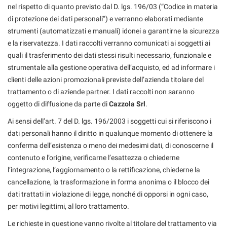
RICEVIMENTO CLIENTI
nel rispetto di quanto previsto dal D. lgs. 196/03 (“Codice in materia
di protezione dei dati personali”) e verranno elaborati mediante
strumenti (automatizzati e manuali) idonei a garantirne la sicurezza
ACQUISTIAMO USATO
e la riservatezza. I dati raccolti verranno comunicati ai soggetti ai
quali il trasferimento dei dati stessi risulti necessario, funzionale e
ASSISTENZA
strumentale alla gestione operativa dell’acquisto, ed ad informare i
clienti delle azioni promozionali previste dell’azienda titolare del
trattamento o di aziende partner. I dati raccolti non saranno
CONTATTI
oggetto di diffusione da parte di
Cazzola Srl
.
Ai sensi dell’art. 7 del D. lgs. 196/2003 i soggetti cui si riferiscono i
dati personali hanno il diritto in qualunque momento di ottenere la
conferma dell’esistenza o meno dei medesimi dati, di conoscerne il
contenuto e l’origine, verificarne l’esattezza o chiederne
l’integrazione, l’aggiornamento o la rettificazione, chiederne la
cancellazione, la trasformazione in forma anonima o il blocco dei
dati trattati in violazione di legge, nonché di opporsi in ogni caso,
per motivi legittimi, al loro trattamento.
Le richieste in questione vanno rivolte al titolare del trattamento via