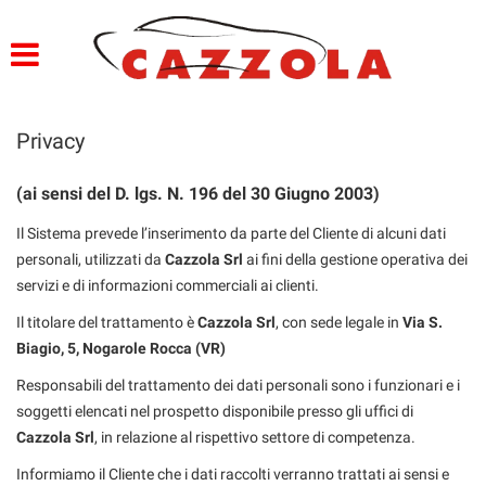
HOME
PROFILO
Privacy
LISTA VEICOLI
(ai sensi del D. lgs. N. 196 del 30 Giugno 2003)
SERVIZI
Il Sistema prevede l’inserimento da parte del Cliente di alcuni dati
personali, utilizzati da
Cazzola Srl
ai fini della gestione operativa dei
OFFICINA E CARROZZERIA
servizi e di informazioni commerciali ai clienti.
Il titolare del trattamento è
GARANZIA 12 MESI
Cazzola Srl
, con sede legale in
Via S.
Biagio, 5, Nogarole Rocca (VR)
FINANZIAMENTI
Responsabili del trattamento dei dati personali sono i funzionari e i
CONSEGNA IMEDDIATA
soggetti elencati nel prospetto disponibile presso gli uffici di
Cazzola Srl
, in relazione al rispettivo settore di competenza.
PREPARAZIONE VETTURE
Informiamo il Cliente che i dati raccolti verranno trattati ai sensi e