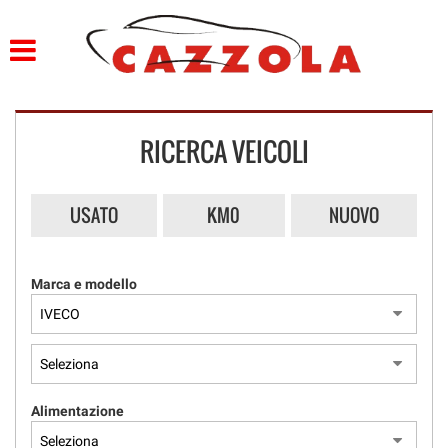
HOME
PROFILO
RICERCA VEICOLI
LISTA VEICOLI
SERVIZI
USATO
KM0
NUOVO
OFFICINA E CARROZZERIA
Marca e modello
GARANZIA 12 MESI
FINANZIAMENTI
CONSEGNA IMEDDIATA
Alimentazione
PREPARAZIONE VETTURE