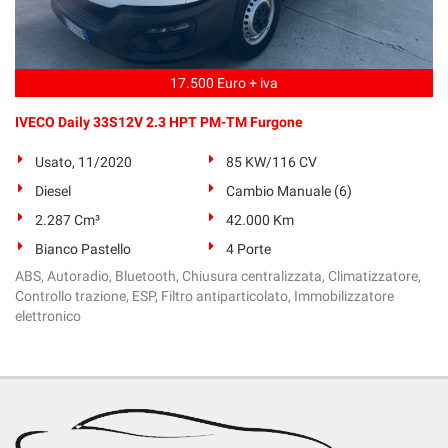
17.500 Euro + iva
IVECO Daily 33S12V 2.3 HPT PM-TM Furgone
Usato, 11/2020
85 KW/116 CV
Diesel
Cambio Manuale (6)
2.287 Cm³
42.000 Km
Bianco Pastello
4 Porte
ABS, Autoradio, Bluetooth, Chiusura centralizzata, Climatizzatore,
Controllo trazione, ESP, Filtro antiparticolato, Immobilizzatore
elettronico