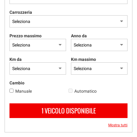
RICEVIMENTO CLIENTI
Carrozzeria
ACQUISTIAMO USATO
Prezzo massimo
Anno da
ASSISTENZA
CONTATTI
Km da
Km massimo
Cambio
Manuale
Automatico
1 VEICOLO DISPONIBILE
Mostra tutti