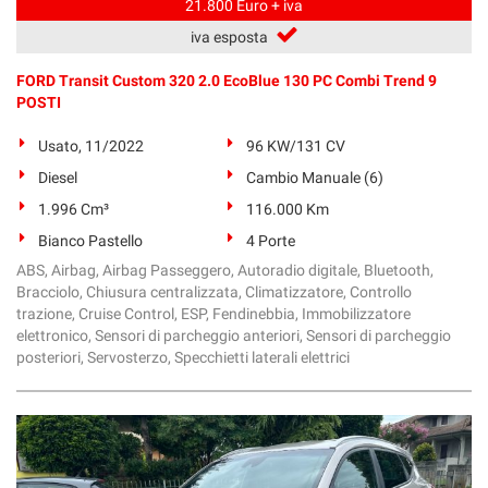
21.800 Euro + iva
iva esposta
FORD Transit Custom 320 2.0 EcoBlue 130 PC Combi Trend 9
POSTI
Usato, 11/2022
96 KW/131 CV
Diesel
Cambio Manuale (6)
1.996 Cm³
116.000 Km
Bianco Pastello
4 Porte
ABS, Airbag, Airbag Passeggero, Autoradio digitale, Bluetooth,
Bracciolo, Chiusura centralizzata, Climatizzatore, Controllo
trazione, Cruise Control, ESP, Fendinebbia, Immobilizzatore
elettronico, Sensori di parcheggio anteriori, Sensori di parcheggio
posteriori, Servosterzo, Specchietti laterali elettrici