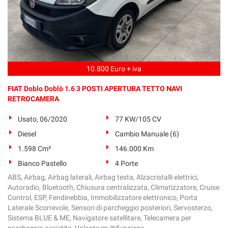
10.800 Euro + iva
FIAT Doblo Doblò 1.6 3 POSTI APERTURA TETTO NAVI
RETROCAMERA
Usato, 06/2020
77 KW/105 CV
Diesel
Cambio Manuale (6)
1.598 Cm³
146.000 Km
Bianco Pastello
4 Porte
ABS, Airbag, Airbag laterali, Airbag testa, Alzacristalli elettrici,
Autoradio, Bluetooth, Chiusura centralizzata, Climatizzatore, Cruise
Control, ESP, Fendinebbia, Immobilizzatore elettronico, Porta
Laterale Scorrevole, Sensori di parcheggio posteriori, Servosterzo,
Sistema BLUE & ME, Navigatore satellitare, Telecamera per