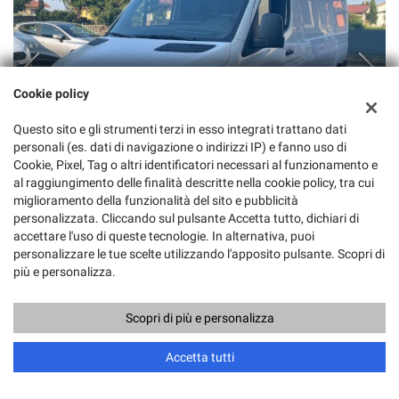
Cookie policy
Questo sito e gli strumenti terzi in esso integrati trattano dati
personali (es. dati di navigazione o indirizzi IP) e fanno uso di
Cookie, Pixel, Tag o altri identificatori necessari al funzionamento e
al raggiungimento delle finalità descritte nella cookie policy, tra cui
miglioramento della funzionalità del sito e pubblicità
personalizzata. Cliccando sul pulsante Accetta tutto, dichiari di
16.800 Euro + iva
accettare l'uso di queste tecnologie. In alternativa, puoi
MERCEDES-BENZ Sprinter F37/33 311 CDI PM TA Furgone
personalizzare le tue scelte utilizzando l'apposito pulsante. Scopri di
più e personalizza.
Usato, 02/2022
84 KW/114 CV
Diesel
Cambio Manuale (6)
Scopri di più e personalizza
1.950 Cm³
126.000 Km
Accetta tutti
Bianco Pastello
4 Porte
ABS, Airbag, Autoradio, Autoradio digitale, Bluetooth, Chiusura