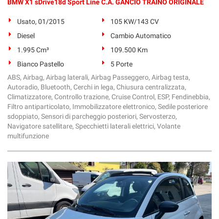
BMW X1 sDrive18d Sport Line C.A. GANCIO TRAINO ORIGINALE
Usato, 01/2015
105 KW/143 CV
Diesel
Cambio Automatico
1.995 Cm³
109.500 Km
Bianco Pastello
5 Porte
ABS, Airbag, Airbag laterali, Airbag Passeggero, Airbag testa,
Autoradio, Bluetooth, Cerchi in lega, Chiusura centralizzata,
Climatizzatore, Controllo trazione, Cruise Control, ESP, Fendinebbia,
Filtro antiparticolato, Immobilizzatore elettronico, Sedile posteriore
sdoppiato, Sensori di parcheggio posteriori, Servosterzo,
Navigatore satellitare, Specchietti laterali elettrici, Volante
multifunzione