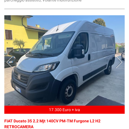
parcheggio assistito, Volante multifunzione
17.300 Euro + iva
FIAT Ducato 35 2.2 Mjt 140CV PM-TM Furgone L2 H2
RETROCAMERA