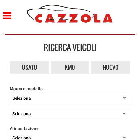
HOME
PROFILO
RICERCA VEICOLI
LISTA VEICOLI
SERVIZI
USATO
KM0
NUOVO
OFFICINA E CARROZZERIA
Marca e modello
GARANZIA 12 MESI
FINANZIAMENTI
CONSEGNA IMEDDIATA
Alimentazione
PREPARAZIONE VETTURE