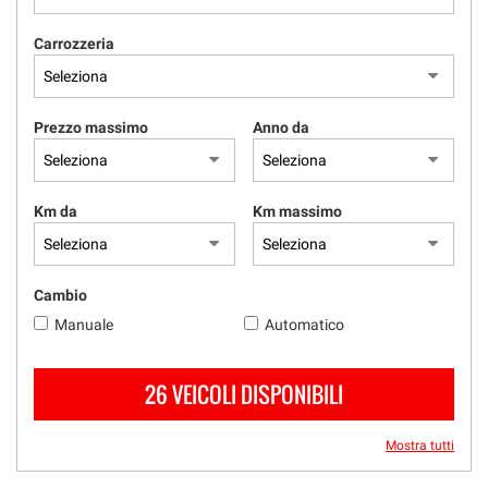
RICEVIMENTO CLIENTI
Carrozzeria
ACQUISTIAMO USATO
Prezzo massimo
Anno da
ASSISTENZA
CONTATTI
Km da
Km massimo
Cambio
Manuale
Automatico
26 VEICOLI DISPONIBILI
Mostra tutti