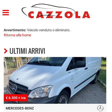
HOME
PROFILO
Avvertimento:
Veicolo venduto o eliminato.
Ritorna alla home
LISTA VEICOLI
ULTIMI ARRIVI
SERVIZI
OFFICINA E CARROZZERIA
GARANZIA 12 MESI
FINANZIAMENTI
CONSEGNA IMEDDIATA
€ 6.300 + iva
€
PREPARAZIONE VETTURE
MERCEDES-BENZ