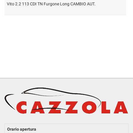
RICEVIMENTO CLIENTI
Vito 2.2 113 CDI TN Furgone Long CAMBIO AUT.
Q
ACQUISTIAMO USATO
ASSISTENZA
CONTATTI
Orario apertura