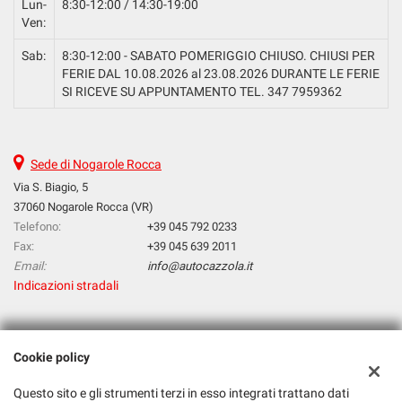
Lun-
8:30-12:00 / 14:30-19:00
Ven:
Sab:
8:30-12:00 - SABATO POMERIGGIO CHIUSO. CHIUSI PER
FERIE DAL 10.08.2026 al 23.08.2026 DURANTE LE FERIE
SI RICEVE SU APPUNTAMENTO TEL. 347 7959362
Sede di Nogarole Rocca
Via S. Biagio, 5
37060 Nogarole Rocca (VR)
Telefono:
+39 045 792 0233
Fax:
+39 045 639 2011
Email:
info@autocazzola.it
Indicazioni stradali
Dati fiscali:
Cookie policy
Cazzola Srl
Via S. Biagio, 5, Nogarole Rocca (VR)
Questo sito e gli strumenti terzi in esso integrati trattano dati