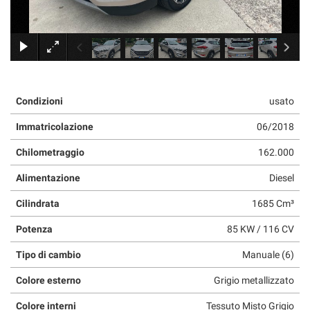
RICEVIMENTO CLIENTI
×
ACQUISTIAMO USATO
ASSISTENZA
Condizioni
usato
Immatricolazione
06/2018
CONTATTI
Chilometraggio
162.000
Alimentazione
Diesel
Cilindrata
1685 Cm³
Potenza
85 KW / 116 CV
Tipo di cambio
Manuale (6)
Colore esterno
Grigio metallizzato
Colore interni
Tessuto Misto Grigio