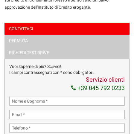
approvazione dell'Instituto di Credito erogante.
CONTATTACI
PERMUTA
Ho letto e accetto
l'informativa privacy
*
Acconsento al trattamento dei miei dati per finalità di
RICHIEDI TEST DRIVE
marketing
Vuoi saperne di più? Scrivici!
Invia la tua richiesta
I campi contrassegnati con * sono obbligatori.
Servizio clienti
+39 045 792 0233