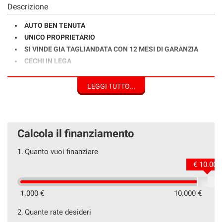
Descrizione
AUTO BEN TENUTA
UNICO PROPRIETARIO
SI VINDE GIA TAGLIANDATA CON 12 MESI DI GARANZIA
CECHI IN LEGA
SENSORI PARK + RETROCAMERA
CLIMA AUTOMATICO
LEGGI TUTTO...
AUTORADIO DIGITALE + BLUETOOTH
NAVIGATORE
VOLANTE MULTIFUNZIONE + CRUISE CONTROL
Calcola il finanziamento
CONTROLLO DI CORSIA
RICONOSCIMENTO DEI SEGNALI STRADALI
1.
Quanto vuoi finanziare
€ 10.000
1.000 €
10.000 €
VISITA IL NOSTRO SITO INTERNET
2.
Quante rate desideri
WWW.AUTOCAZZOLA.IT