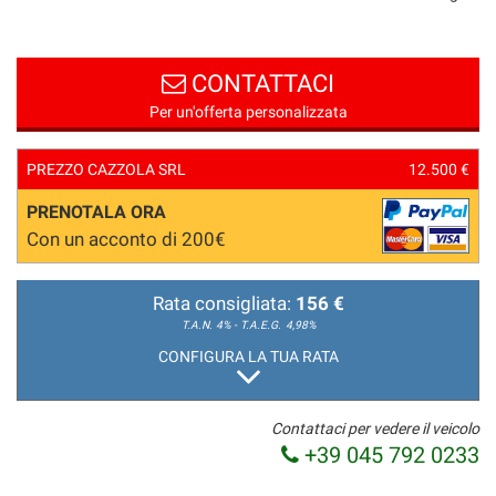
CONTATTACI
Per un'offerta personalizzata
PREZZO CAZZOLA SRL
12.500 €
PRENOTALA ORA
Con un acconto di 200€
Rata consigliata:
156 €
T.A.N. 4% - T.A.E.G.
4,98%
CONFIGURA LA TUA RATA
Contattaci per vedere il veicolo
+39 045 792 0233