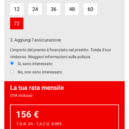
TROVERAI TUTTE LE NOSTRE PROPOSTE
DI AUTO E VEICOLI COMMERCIALI
12
24
36
48
60
D'OCCASIONE.
72
3.
Aggiungi l'assicurazione
L'importo del premio è finanziato nel prestito. Tutela il tuo
rimborso. Maggiori informazioni sulla polizza.
Si, sono interessato
No, non sono interessato
La tua rata mensile
(IVA inclusa)
156 €
T.A.N. 4% - T.A.E.G.
4,98
%