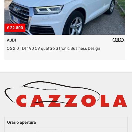
€ 22.800
€
AUDI
Q5 2.0 TDI 190 CV quattro S tronic Business Design
D
Orario apertura