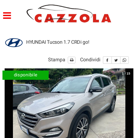
HOME
PROFILO
HYUNDAI Tucson 1.7 CRDi go!
LISTA VEICOLI
Stampa
Condividi
SERVIZI
1
/
15
disponibile
OFFICINA E CARROZZERIA
GARANZIA 12 MESI
FINANZIAMENTI
CONSEGNA IMEDDIATA
PREPARAZIONE VETTURE