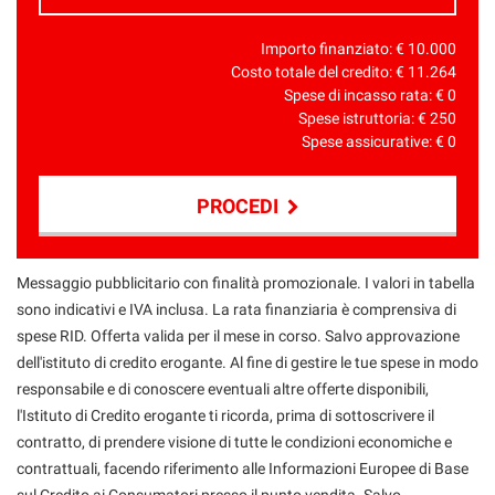
Importo finanziato: €
10.000
Costo totale del credito: €
11.264
Spese di incasso rata: €
0
Spese istruttoria: €
250
Spese assicurative: €
0
PROCEDI
Contattaci
Messaggio pubblicitario con finalità promozionale. I valori in tabella
sono indicativi e IVA inclusa. La rata finanziaria è comprensiva di
spese RID. Offerta valida per il mese in corso. Salvo approvazione
dell'istituto di credito erogante. Al fine di gestire le tue spese in modo
responsabile e di conoscere eventuali altre offerte disponibili,
l'Istituto di Credito erogante ti ricorda, prima di sottoscrivere il
contratto, di prendere visione di tutte le condizioni economiche e
contrattuali, facendo riferimento alle Informazioni Europee di Base
sul Credito ai Consumatori presso il punto vendita. Salvo