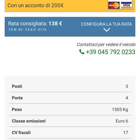
Con un acconto di 200€
Rata consigliata:
138 €
CONFIGURA LA TUA RATA
T.A.N. 4% - T.A.E.G.
5,11%
Contattaci per vedere il veicolo
+39 045 792 0233
Posti
3
Porte
4
Peso
1505 Kg
Classe emissioni
Euro 6
CV fiscali
17