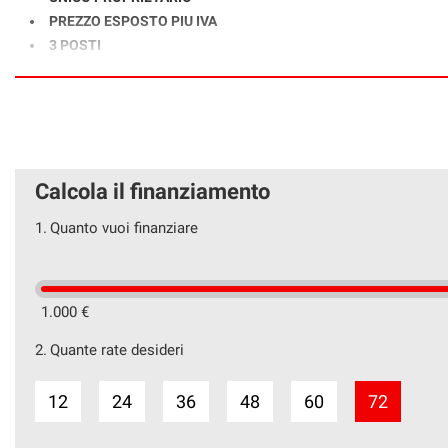
PREZZO ESPOSTO PIU IVA
3 POSTI
VOLETTO (APERTURA TETTO VANO CARICO)MOLTO RARO
FENDINEBBIA
SENSORI PARCHEGGIO + RETROCAMERA
AUTORADIO
NAVIGATORE
Calcola il finanziamento
BLUETOOTH
CLIMA
1.
Quanto vuoi finanziare
VOLANTE MULTIFUNZIONE + CRUISE CONTROL
1.000 €
VISITA IL NOSTRO SITO INTERNET
WWW.AUTOCAZZOLA.IT
2.
Quante rate desideri
TROVERAI TUTTE LE NOSTRE PROPOSTE
DI AUTO E VEICOLI COMMERCIALI
D'OCCASIONE.
12
24
36
48
60
72