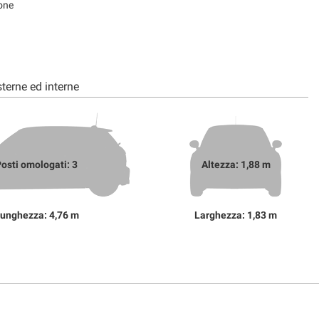
one
terne ed interne
osti omologati: 3
Altezza: 1,88 m
unghezza: 4,76 m
Larghezza: 1,83 m