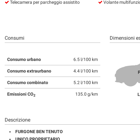
Telecamera per parcheggio assistito
Volante multifunzi
Consumi
Dimensioni es
Consumo urbano
6.5 l/100 km
Consumo extraurbano
4.4 l/100 km
P
Consumo combinato
5.2 l/100 km
Emissioni CO
135.0 g/km
L
2
Descrizione
FURGONE BEN TENUTO
UNICO PROPRIETARIO