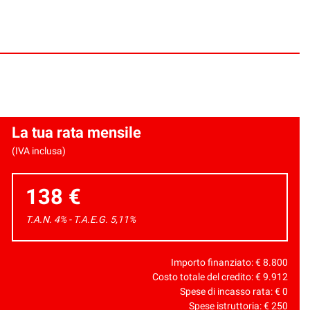
La tua rata mensile
(IVA inclusa)
138 €
T.A.N. 4% - T.A.E.G.
5,11
%
Importo finanziato: €
8.800
Costo totale del credito: €
9.912
Spese di incasso rata: €
0
Spese istruttoria: €
250