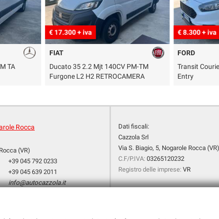
€ 17.300 + iva
€ 8.300 + iva
FIAT
FORD
PM TA
Ducato 35 2.2 Mjt 140CV PM-TM
Transit Couri
Furgone L2 H2 RETROCAMERA
Entry
Dati fiscali:
arole Rocca
Cazzola Srl
Via S. Biagio, 5, Nogarole Rocca (VR
Rocca (VR)
C.F/P.IVA:
03265120232
+39 045 792 0233
Registro delle imprese:
VR
+39 045 639 2011
info@autocazzola.it
dali