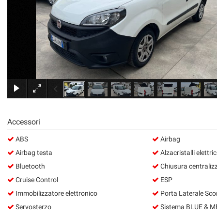
RICEVIMENTO CLIENTI
ACQUISTIAMO USATO
ASSISTENZA
CONTATTI
Accessori
ABS
Airbag
Airbag testa
Alzacristalli elettric
Bluetooth
Chiusura centraliz
Cruise Control
ESP
Immobilizzatore elettronico
Porta Laterale Sco
Servosterzo
Sistema BLUE & M