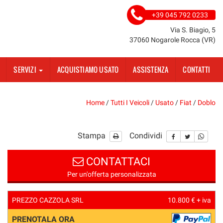
+39 045 792 0233
Via S. Biagio, 5
37060 Nogarole Rocca (VR)
SERVIZI
ACQUISTIAMO USATO
ASSISTENZA
CONTATTI
Home
/
Tutti I Veicoli
/
Usato
/
Fiat
/
Doblo
Stampa
Condividi
CONTATTACI
Per un'offerta personalizzata
PREZZO CAZZOLA SRL
10.800 € + iva
PRENOTALA ORA