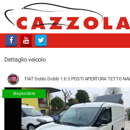
HOME
PROFILO
LISTA VEICOLI
Dettaglio veicolo
SERVIZI
OFFICINA E CARROZZERIA
FIAT Doblo Doblò 1.6 3 POSTI APERTURA TETTO N
GARANZIA 12 MESI
disponibile
FINANZIAMENTI
CONSEGNA IMEDDIATA
PREPARAZIONE VETTURE