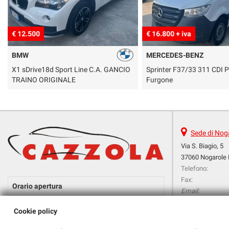
€ 12.500
€ 16.800 + iva
BMW
MERCEDES-BENZ
X1 sDrive18d Sport Line C.A. GANCIO
Sprinter F37/33 311 CDI 
TRAINO ORIGINALE
Furgone
Sede di Nog
Via S. Biagio, 5
37060 Nogarole 
Telefono:
Fax:
Orario apertura
Email:
Indicazioni stra
Lun-
8:30-12:00 / 14:30-19:00
Cookie policy
Ven: