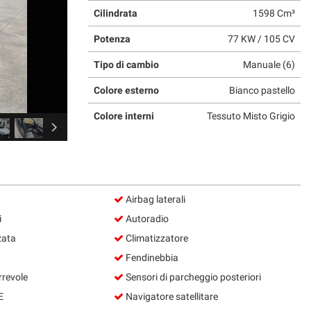
Cilindrata
1598 Cm³
Potenza
77 KW / 105 CV
Tipo di cambio
Manuale (6)
Colore esterno
Bianco pastello
Colore interni
Tessuto Misto Grigio
Airbag laterali
i
Autoradio
zata
Climatizzatore
Fendinebbia
rrevole
Sensori di parcheggio posteriori
E
Navigatore satellitare