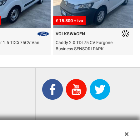
€ 15.800 + iva
€
VOLKSWAGEN
er 1.5 TDCi 75CV Van
Caddy 2.0 TDI 75 CV Furgone
T
Business SENSORI PARK
P
)