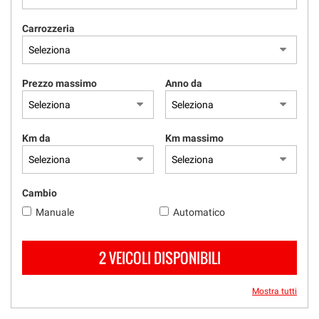
RICEVIMENTO CLIENTI
Carrozzeria
ACQUISTIAMO USATO
Prezzo massimo
Anno da
ASSISTENZA
CONTATTI
Km da
Km massimo
Cambio
Manuale
Automatico
2 VEICOLI DISPONIBILI
Mostra tutti