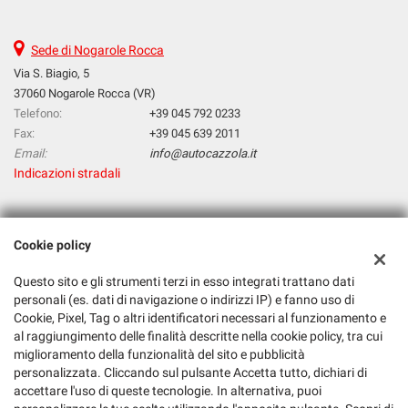
Sede di Nogarole Rocca
Via S. Biagio, 5
37060 Nogarole Rocca (VR)
Telefono:
+39 045 792 0233
Fax:
+39 045 639 2011
Email:
info@autocazzola.it
Indicazioni stradali
Dati fiscali:
Cookie policy
Cazzola Srl
Via S. Biagio, 5, Nogarole Rocca (VR)
Questo sito e gli strumenti terzi in esso integrati trattano dati
C.F/P.IVA:
03265120232
personali (es. dati di navigazione o indirizzi IP) e fanno uso di
Registro delle imprese:
VR
Cookie, Pixel, Tag o altri identificatori necessari al funzionamento e
al raggiungimento delle finalità descritte nella cookie policy, tra cui
miglioramento della funzionalità del sito e pubblicità
personalizzata. Cliccando sul pulsante Accetta tutto, dichiari di
accettare l'uso di queste tecnologie. In alternativa, puoi