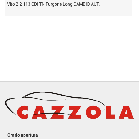
RICEVIMENTO CLIENTI
Vito 2.2 113 CDI TN Furgone Long CAMBIO AUT.
Q
ACQUISTIAMO USATO
ASSISTENZA
CONTATTI
Orario apertura