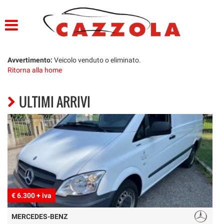
HOME
PROFILO
Avvertimento:
Veicolo venduto o eliminato.
Ritorna alla home
LISTA VEICOLI
ULTIMI ARRIVI
SERVIZI
OFFICINA E CARROZZERIA
GARANZIA 12 MESI
FINANZIAMENTI
CONSEGNA IMEDDIATA
€ 6.300 + iva
€
PREPARAZIONE VETTURE
MERCEDES-BENZ