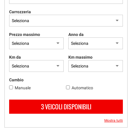
RICEVIMENTO CLIENTI
Carrozzeria
ACQUISTIAMO USATO
Prezzo massimo
Anno da
ASSISTENZA
CONTATTI
Km da
Km massimo
Cambio
Manuale
Automatico
3 VEICOLI DISPONIBILI
Mostra tutti