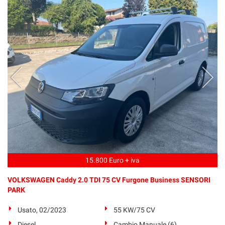
15.800 Euro + iva
VOLKSWAGEN Caddy 2.0 TDI 75 CV Furgone Business SENSORI
PARK
Usato, 02/2023
55 KW/75 CV
Diesel
Cambio Manuale (6)